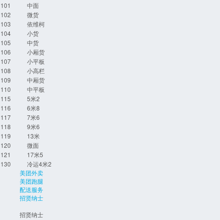
101
中面
102
微货
103
依维柯
104
小货
105
中货
106
小厢货
107
小平板
108
小高栏
109
中厢货
110
中平板
115
5米2
116
6米8
117
7米6
118
9米6
119
13米
120
微面
121
17米5
130
冷运4米2
美团外卖
美团跑腿
配送服务
招贤纳士
招贤纳士